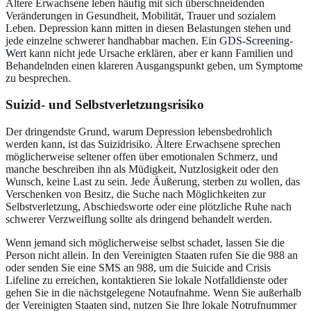
Ältere Erwachsene leben häufig mit sich überschneidenden
Veränderungen in Gesundheit, Mobilität, Trauer und sozialem
Leben. Depression kann mitten in diesen Belastungen stehen und
jede einzelne schwerer handhabbar machen. Ein
GDS-Screening-
Wert
kann nicht jede Ursache erklären, aber er kann Familien und
Behandelnden einen klareren Ausgangspunkt geben, um Symptome
zu besprechen.
Suizid- und Selbstverletzungsrisiko
Der dringendste Grund, warum Depression lebensbedrohlich
werden kann, ist das Suizidrisiko. Ältere Erwachsene sprechen
möglicherweise seltener offen über emotionalen Schmerz, und
manche beschreiben ihn als Müdigkeit, Nutzlosigkeit oder den
Wunsch, keine Last zu sein. Jede Äußerung, sterben zu wollen, das
Verschenken von Besitz, die Suche nach Möglichkeiten zur
Selbstverletzung, Abschiedsworte oder eine plötzliche Ruhe nach
schwerer Verzweiflung sollte als dringend behandelt werden.
Wenn jemand sich möglicherweise selbst schadet, lassen Sie die
Person nicht allein. In den Vereinigten Staaten rufen Sie die 988 an
oder senden Sie eine SMS an 988, um die Suicide and Crisis
Lifeline zu erreichen, kontaktieren Sie lokale Notfalldienste oder
gehen Sie in die nächstgelegene Notaufnahme. Wenn Sie außerhalb
der Vereinigten Staaten sind, nutzen Sie Ihre lokale Notrufnummer