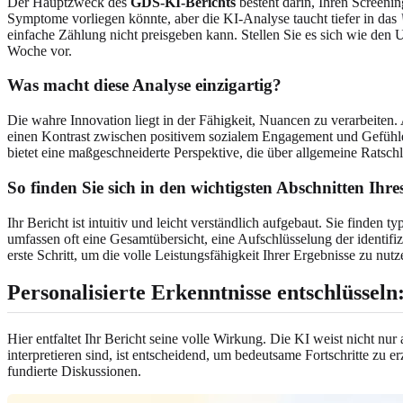
Der Hauptzweck des
GDS-KI-Berichts
besteht darin, Ihren Screeni
Symptome vorliegen könnte, aber die KI-Analyse taucht tiefer in das
einfache Zählung nicht preisgeben kann. Stellen Sie es sich wie den
Woche vor.
Was macht diese Analyse einzigartig?
Die wahre Innovation liegt in der Fähigkeit, Nuancen zu verarbeiten
einen Kontrast zwischen positivem sozialem Engagement und Gefühlen 
bietet eine maßgeschneiderte Perspektive, die über allgemeine Ratschl
So finden Sie sich in den wichtigsten Abschnitten Ihr
Ihr Bericht ist intuitiv und leicht verständlich aufgebaut. Sie finde
umfassen oft eine Gesamtübersicht, eine Aufschlüsselung der identifi
erste Schritt, um die volle Leistungsfähigkeit Ihrer Ergebnisse zu nut
Personalisierte Erkenntnisse entschlüssel
Hier entfaltet Ihr Bericht seine volle Wirkung. Die KI weist nicht nu
interpretieren sind, ist entscheidend, um bedeutsame Fortschritte zu er
fundierte Diskussionen.