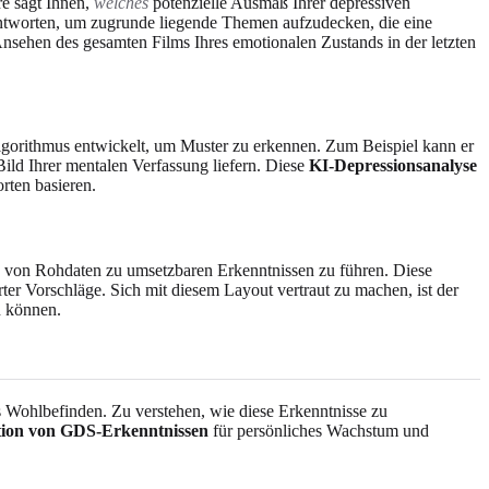
re sagt Ihnen,
welches
potenzielle Ausmaß Ihrer depressiven
ntworten, um zugrunde liegende Themen aufzudecken, die eine
nsehen des gesamten Films Ihres emotionalen Zustands in der letzten
Algorithmus entwickelt, um Muster zu erkennen. Zum Beispiel kann er
ild Ihrer mentalen Verfassung liefern. Diese
KI-Depressionsanalyse
rten basieren.
 Sie von Rohdaten zu umsetzbaren Erkenntnissen zu führen. Diese
rter Vorschläge. Sich mit diesem Layout vertraut zu machen, ist der
n können.
es Wohlbefinden. Zu verstehen, wie diese Erkenntnisse zu
tion von GDS-Erkenntnissen
für persönliches Wachstum und