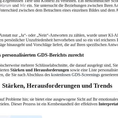
ng-Ergebnissen Tiefe und Kontext zu verleihen. Ein herkömmlicher Sco
Warum
und
Wie
ein. Sie untersucht die Beziehungen zwischen Ihren A
 Unterschied zwischen dem Betrachten eines einzelnen Bildes und dem A
. Anstatt nur „Ja“- oder „Nein“-Antworten zu zählen, wurde unser KI-
persönlicher Unzufriedenheit hervorheben und so ein viel reicheres B
äge hinausgeht und Vorschläge liefert, die auf Ihren spezifischen Antwo
es personalisierten GDS-Berichts zurecht
n typischerweise mehrere Schlüsselabschnitte, die darauf ausgelegt sind,
zierten
Stärken und Herausforderungen
sowie eine Liste personalisie
zen, die Sie nach Abschluss des
kostenlosen GDS-Screenings
generiere
n: Stärken, Herausforderungen und Trends
r auf Probleme hin; sie bietet eine ausgewogene Sicht auf Ihr emotional
zielen. Dieser Prozess ist ein Kernbestandteil der effektiven
Interpreta