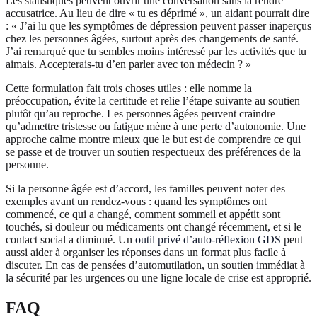
Les statistiques peuvent ouvrir une conversation sans la rendre
accusatrice. Au lieu de dire « tu es déprimé », un aidant pourrait dire
: « J’ai lu que les symptômes de dépression peuvent passer inaperçus
chez les personnes âgées, surtout après des changements de santé.
J’ai remarqué que tu sembles moins intéressé par les activités que tu
aimais. Accepterais-tu d’en parler avec ton médecin ? »
Cette formulation fait trois choses utiles : elle nomme la
préoccupation, évite la certitude et relie l’étape suivante au soutien
plutôt qu’au reproche. Les personnes âgées peuvent craindre
qu’admettre tristesse ou fatigue mène à une perte d’autonomie. Une
approche calme montre mieux que le but est de comprendre ce qui
se passe et de trouver un soutien respectueux des préférences de la
personne.
Si la personne âgée est d’accord, les familles peuvent noter des
exemples avant un rendez-vous : quand les symptômes ont
commencé, ce qui a changé, comment sommeil et appétit sont
touchés, si douleur ou médicaments ont changé récemment, et si le
contact social a diminué. Un
outil privé d’auto-réflexion GDS
peut
aussi aider à organiser les réponses dans un format plus facile à
discuter. En cas de pensées d’automutilation, un soutien immédiat à
la sécurité par les urgences ou une ligne locale de crise est approprié.
FAQ