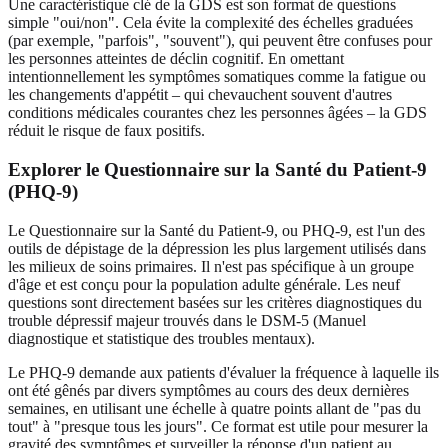
Une caractéristique clé de la GDS est son format de questions
simple "oui/non". Cela évite la complexité des échelles graduées
(par exemple, "parfois", "souvent"), qui peuvent être confuses pour
les personnes atteintes de déclin cognitif. En omettant
intentionnellement les symptômes somatiques comme la fatigue ou
les changements d'appétit – qui chevauchent souvent d'autres
conditions médicales courantes chez les personnes âgées – la GDS
réduit le risque de faux positifs.
Explorer le Questionnaire sur la Santé du Patient-9
(PHQ-9)
Le Questionnaire sur la Santé du Patient-9, ou PHQ-9, est l'un des
outils de dépistage de la dépression les plus largement utilisés dans
les milieux de soins primaires. Il n'est pas spécifique à un groupe
d'âge et est conçu pour la population adulte générale. Les neuf
questions sont directement basées sur les critères diagnostiques du
trouble dépressif majeur trouvés dans le DSM-5 (Manuel
diagnostique et statistique des troubles mentaux).
Le PHQ-9 demande aux patients d'évaluer la fréquence à laquelle ils
ont été gênés par divers symptômes au cours des deux dernières
semaines, en utilisant une échelle à quatre points allant de "pas du
tout" à "presque tous les jours". Ce format est utile pour mesurer la
gravité des symptômes et surveiller la réponse d'un patient au