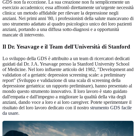
GDS non fa eccezione. La sua creazione non fu semplicemente un
esercizio accademico; essa affrontò direttamente un'urgente necessità
clinica: un metodo affidabile per rilevare la depressione negli
anziani. Nei primi anni '80, i professionisti della salute mancavano di
uno strumento adattato al quadro psicologico unico dei loro pazienti
anziani, portando a una diffusa sotto-diagnosi e a opportunità
mancate di intervento.
Il Dr. Yesavage e il Team dell'Università di Stanford
Lo sviluppo della GDS è attribuito a un team di ricercatori dedicati
guidati dal Dr. J.A. Yesavage presso la Stanford University School
of Medicine. Nel loro influente articolo del 1982, "Development and
validation of a geriatric depression screening scale: a preliminary
report" (Sviluppo e validazione di una scala di screening della
depressione geriatrica: un rapporto preliminare), hanno presentato al
mondo questo strumento innovativo. Il loro lavoro è stato guidato
dall'empatia e dall'impegno a migliorare la qualità della vita degli
anziani, dando voce a loro e ai loro caregiver. Potete sperimentare il
risultato del loro lavoro dedicato con il nostro
strumento GDS facile
da usare
.