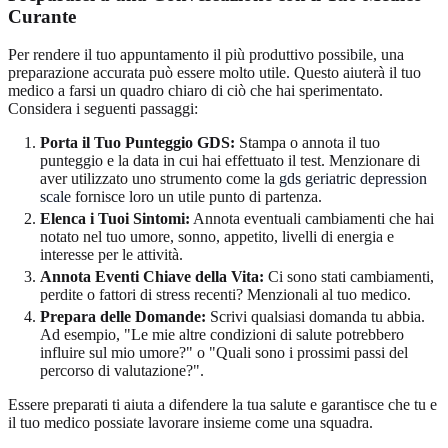
Curante
Per rendere il tuo appuntamento il più produttivo possibile, una
preparazione accurata può essere molto utile. Questo aiuterà il tuo
medico a farsi un quadro chiaro di ciò che hai sperimentato.
Considera i seguenti passaggi:
Porta il Tuo Punteggio GDS:
Stampa o annota il tuo
punteggio e la data in cui hai effettuato il test. Menzionare di
aver utilizzato uno strumento come la
gds geriatric depression
scale
fornisce loro un utile punto di partenza.
Elenca i Tuoi Sintomi:
Annota eventuali cambiamenti che hai
notato nel tuo umore, sonno, appetito, livelli di energia e
interesse per le attività.
Annota Eventi Chiave della Vita:
Ci sono stati cambiamenti,
perdite o fattori di stress recenti? Menzionali al tuo medico.
Prepara delle Domande:
Scrivi qualsiasi domanda tu abbia.
Ad esempio, "Le mie altre condizioni di salute potrebbero
influire sul mio umore?" o "Quali sono i prossimi passi del
percorso di valutazione?".
Essere preparati ti aiuta a difendere la tua salute e garantisce che tu e
il tuo medico possiate lavorare insieme come una squadra.