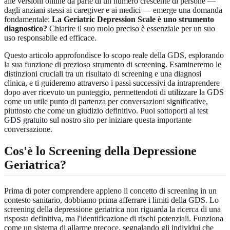
alle versioni online da parte di un numero crescente di persone —
dagli anziani stessi ai caregiver e ai medici — emerge una domanda
fondamentale:
La Geriatric Depression Scale è uno strumento
diagnostico?
Chiarire il suo ruolo preciso è essenziale per un suo
uso responsabile ed efficace.
Questo articolo approfondisce lo scopo reale della GDS, esplorando
la sua funzione di prezioso strumento di screening. Esamineremo le
distinzioni cruciali tra un risultato di screening e una diagnosi
clinica, e ti guideremo attraverso i passi successivi da intraprendere
dopo aver ricevuto un punteggio, permettendoti di utilizzare la GDS
come un utile punto di partenza per conversazioni significative,
piuttosto che come un giudizio definitivo. Puoi
sottoporti al test
GDS gratuito
sul nostro sito per iniziare questa importante
conversazione.
Cos'è lo Screening della Depressione
Geriatrica?
Prima di poter comprendere appieno il concetto di screening in un
contesto sanitario, dobbiamo prima afferrare i limiti della GDS. Lo
screening della depressione geriatrica non riguarda la ricerca di una
risposta definitiva, ma l'identificazione di rischi potenziali. Funziona
come un sistema di allarme precoce, segnalando gli individui che