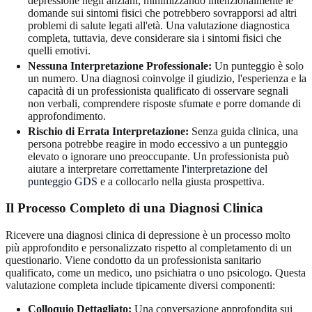
depressione negli anziani, minimizzando intenzionalmente le
domande sui sintomi fisici che potrebbero sovrapporsi ad altri
problemi di salute legati all'età. Una valutazione diagnostica
completa, tuttavia, deve considerare sia i sintomi fisici che
quelli emotivi.
Nessuna Interpretazione Professionale:
Un punteggio è solo
un numero. Una diagnosi coinvolge il giudizio, l'esperienza e la
capacità di un professionista qualificato di osservare segnali
non verbali, comprendere risposte sfumate e porre domande di
approfondimento.
Rischio di Errata Interpretazione:
Senza guida clinica, una
persona potrebbe reagire in modo eccessivo a un punteggio
elevato o ignorare uno preoccupante. Un professionista può
aiutare a interpretare correttamente l'
interpretazione del
punteggio GDS
e a collocarlo nella giusta prospettiva.
Il Processo Completo di una Diagnosi Clinica
Ricevere una diagnosi clinica di depressione è un processo molto
più approfondito e personalizzato rispetto al completamento di un
questionario. Viene condotto da un professionista sanitario
qualificato, come un medico, uno psichiatra o uno psicologo. Questa
valutazione completa include tipicamente diversi componenti:
Colloquio Dettagliato:
Una conversazione approfondita sui