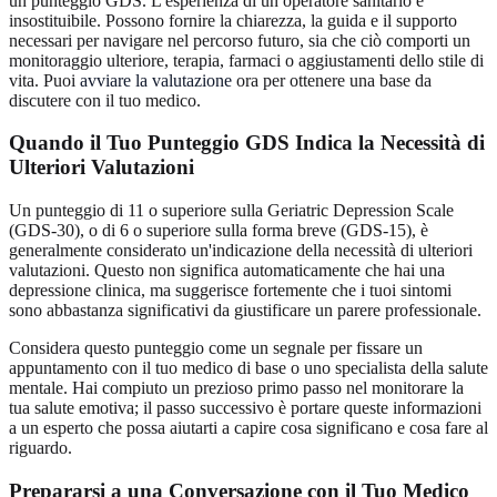
un punteggio GDS. L'esperienza di un operatore sanitario è
insostituibile. Possono fornire la chiarezza, la guida e il supporto
necessari per navigare nel percorso futuro, sia che ciò comporti un
monitoraggio ulteriore, terapia, farmaci o aggiustamenti dello stile di
vita. Puoi
avviare la valutazione
ora per ottenere una base da
discutere con il tuo medico.
Quando il Tuo Punteggio GDS Indica la Necessità di
Ulteriori Valutazioni
Un punteggio di 11 o superiore sulla Geriatric Depression Scale
(GDS-30), o di 6 o superiore sulla forma breve (GDS-15), è
generalmente considerato un'indicazione della necessità di ulteriori
valutazioni. Questo non significa automaticamente che hai una
depressione clinica, ma suggerisce fortemente che i tuoi sintomi
sono abbastanza significativi da giustificare un parere professionale.
Considera questo punteggio come un segnale per fissare un
appuntamento con il tuo medico di base o uno specialista della salute
mentale. Hai compiuto un prezioso primo passo nel monitorare la
tua salute emotiva; il passo successivo è portare queste informazioni
a un esperto che possa aiutarti a capire cosa significano e cosa fare al
riguardo.
Prepararsi a una Conversazione con il Tuo Medico