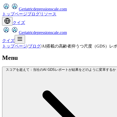
Geriatricdepressionscale.com
トップページ
ブログ
リソース
クイズ
Geriatricdepressionscale.com
クイズ
トップページ
/
ブログ
/
AI搭載の高齢者抑うつ尺度（GDS）レ
Menu
スコアを超えて：当社のAI GDSレポートが結果をどのように変革するか