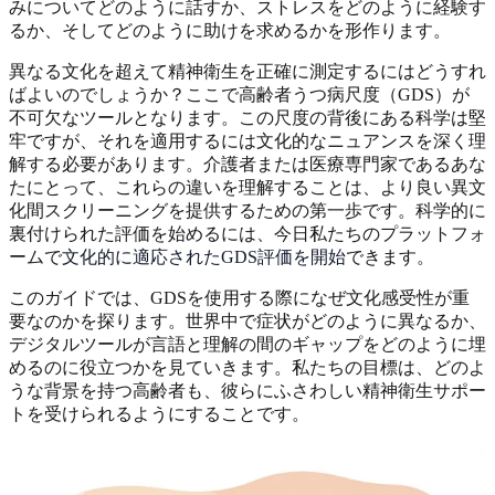
みについてどのように話すか、ストレスをどのように経験す
るか、そしてどのように助けを求めるかを形作ります。
異なる文化を超えて精神衛生を正確に測定するにはどうすれ
ばよいのでしょうか？ここで高齢者うつ病尺度（GDS）が
不可欠なツールとなります。この尺度の背後にある科学は堅
牢ですが、それを適用するには文化的なニュアンスを深く理
解する必要があります。介護者または医療専門家であるあな
たにとって、これらの違いを理解することは、より良い異文
化間スクリーニングを提供するための第一歩です。科学的に
裏付けられた評価を始めるには、今日私たちのプラットフォ
ームで
文化的に適応されたGDS評価を開始
できます。
このガイドでは、GDSを使用する際になぜ文化感受性が重
要なのかを探ります。世界中で症状がどのように異なるか、
デジタルツールが言語と理解の間のギャップをどのように埋
めるのに役立つかを見ていきます。私たちの目標は、どのよ
うな背景を持つ高齢者も、彼らにふさわしい精神衛生サポー
トを受けられるようにすることです。