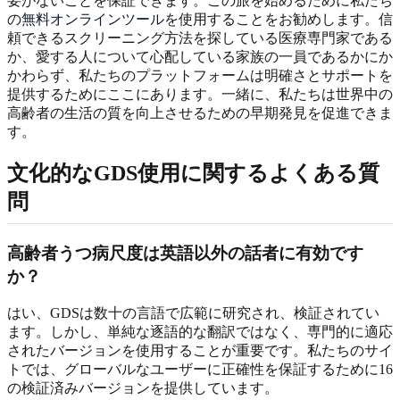
要がないことを保証できます。この旅を始めるために私たち
の
無料オンラインツール
を使用することをお勧めします。信
頼できるスクリーニング方法を探している医療専門家である
か、愛する人について心配している家族の一員であるかにか
かわらず、私たちのプラットフォームは明確さとサポートを
提供するためにここにあります。一緒に、私たちは世界中の
高齢者の生活の質を向上させるための早期発見を促進できま
す。
文化的なGDS使用に関するよくある質
問
高齢者うつ病尺度は英語以外の話者に有効です
か？
はい、GDSは数十の言語で広範に研究され、検証されてい
ます。しかし、単純な逐語的な翻訳ではなく、専門的に適応
されたバージョンを使用することが重要です。私たちのサイ
トでは、グローバルなユーザーに正確性を保証するために16
の検証済みバージョンを提供しています。