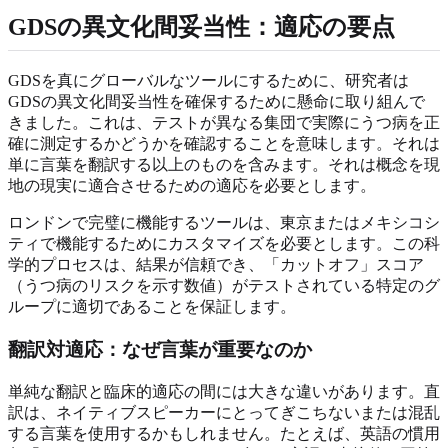
GDSの異文化間妥当性：適応の要点
GDSを真にグローバルなツールにするために、研究者は
GDSの異文化間妥当性を確保するために懸命に取り組んで
きました。これは、テストが異なる集団で実際にうつ病を正
確に測定するかどうかを確認することを意味します。それは
単に言葉を翻訳する以上のものを含みます。それは概念を現
地の現実に適合させるための適応を必要とします。
ロンドンで完璧に機能するツールは、東京またはメキシコシ
ティで機能するためにカスタマイズを必要とします。この科
学的プロセスは、結果が信頼でき、「カットオフ」スコア
（うつ病のリスクを示す数値）がテストされている特定のグ
ループに適切であることを保証します。
翻訳対適応：なぜ言葉が重要なのか
単純な翻訳と臨床的適応の間には大きな違いがあります。直
訳は、ネイティブスピーカーにとってぎこちないまたは混乱
する言葉を使用するかもしれません。たとえば、英語の慣用