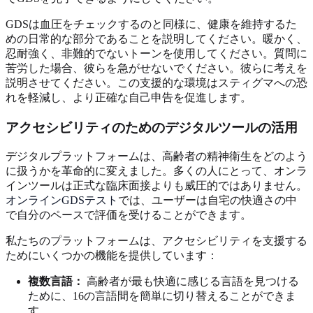
GDSは血圧をチェックするのと同様に、健康を維持するた
めの日常的な部分であることを説明してください。暖かく、
忍耐強く、非難的でないトーンを使用してください。質問に
苦労した場合、彼らを急がせないでください。彼らに考えを
説明させてください。この支援的な環境はスティグマへの恐
れを軽減し、より正確な自己申告を促進します。
アクセシビリティのためのデジタルツールの活用
デジタルプラットフォームは、高齢者の精神衛生をどのよう
に扱うかを革命的に変えました。多くの人にとって、オンラ
インツールは正式な臨床面接よりも威圧的ではありません。
オンラインGDSテスト
では、ユーザーは自宅の快適さの中
で自分のペースで評価を受けることができます。
私たちのプラットフォームは、アクセシビリティを支援する
ためにいくつかの機能を提供しています：
複数言語：
高齢者が最も快適に感じる言語を見つける
ために、16の言語間を簡単に切り替えることができま
す。