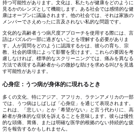
持つ可能性があります。文化は、私たちが健康をどのように
見るかのレンズとして機能します。ある社会では感情的な健
康はオープンに議論されます。他の社会では、それは家族の
メンバーでさえめったに言及されない私的な問題です。
文化的な高齢者うつ病尺度アプローチを使用する際には、言
語はパズルの一部に過ぎないことを理解する必要がありま
す。人が質問をどのように認識するかは、彼らの育ち、宗
教、社会的環境によって影響を受けます。これらの要因を考
慮しなければ、標準的なスクリーニングでは、痛みを異なる
方法で表現する高齢者からの微妙な助けを求める叫びを見逃
す可能性があります。
心身症：うつ病が身体的に現れるとき
多くの文化、特にアジア、アフリカ、ラテンアメリカの一部
では、うつ病はしばしば「心身症」を通じて表現されます。
これは、「悲しい」とか「希望がない」と言う代わりに、高
齢者が身体的な症状を訴えることを意味します。彼らは慢性
的な頭痛、胃痛、または明確な医学的根拠のない持続的な疲
労を報告するかもしれません。