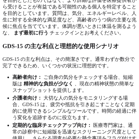
を目的としたものではなく、より詳細な評価を医療提供者か
ら受けることが有益である可能性のある個人を特定すること
を目的としています。質問は、気分、エネルギーレベル、人
生に対する全体的な満足度など、高齢者のうつ病の主要な兆
候に焦点を当てています。体調が悪いときに体温を測るよう
な、
まず最初に行う
チェックインとお考えください。
GDS-15 の主な利点と理想的な使用シナリオ
GDS-15 の主な利点は、その簡潔さです。通常わずか数分で
完了できるため、いくつかの状況に理想的です。
高齢者向け：
ご自身の気分をチェックする場合、短縮
版は
精神的な負担が少なく
、現在の精神状態の簡単な
スナップショットを提供します。
介護者向け：
大切な人の気分をモニタリングする場
合、GDS-15 は、疲労や抵抗を引き起こすことなく定期
的に使用できるシンプルなツールです。時間の経過に伴
う変化を追跡するのに役立ちます。
定期的な臨床チェックアップ向け：
医療専門家は、通
常の診察中に短縮版を迅速なスクリーニング尺度として
使用し、さらなる調査が必要な懸念事項をフラグ付けす