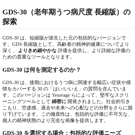
GDS-30（老年期うつ病尺度 長縮版）の
探索
GDS-30 は、短縮版が派生した元の包括的なバージョンで
す。GDS 長縮版として、高齢者の精神的健康についてより
深く、
よりきめ細やかな
評価を提供し、より詳細な評価の
ための貴重なツールとなります。
GDS-30 は何を測定するのか？
GDS-30 は、後期におけるうつ病に関連する幅広い症状や感
情をカバーする 30 の「はい/いいえ」の質問を含んでいま
す。このバージョンは Yesavage らによって、堅牢なスクリ
ーニングツールとして
綿密に
開発されました。社会的引き
こもり、空虚感、過去や未来への心配などの分野をさらに掘
り下げています。この徹底性は、包括的な評価に不可欠な、
個人の精神状態のより完全な画像を提供します。
GDS-30 を選択する場合：包括的な評価ニーズ