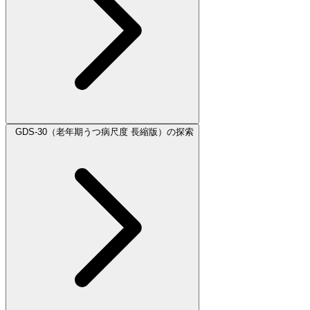
GDS-30（老年期うつ病尺度 長縮版）の探索