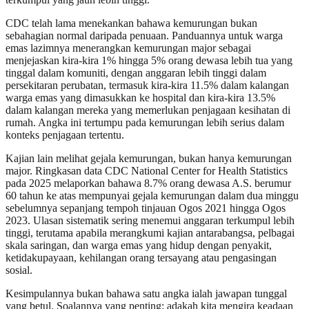
CDC telah lama menekankan bahawa kemurungan bukan
sebahagian normal daripada penuaan. Panduannya untuk warga
emas lazimnya menerangkan kemurungan major sebagai
menjejaskan kira-kira 1% hingga 5% orang dewasa lebih tua yang
tinggal dalam komuniti, dengan anggaran lebih tinggi dalam
persekitaran perubatan, termasuk kira-kira 11.5% dalam kalangan
warga emas yang dimasukkan ke hospital dan kira-kira 13.5%
dalam kalangan mereka yang memerlukan penjagaan kesihatan di
rumah. Angka ini tertumpu pada kemurungan lebih serius dalam
konteks penjagaan tertentu.
Kajian lain melihat gejala kemurungan, bukan hanya kemurungan
major. Ringkasan data CDC National Center for Health Statistics
pada 2025 melaporkan bahawa 8.7% orang dewasa A.S. berumur
60 tahun ke atas mempunyai gejala kemurungan dalam dua minggu
sebelumnya sepanjang tempoh tinjauan Ogos 2021 hingga Ogos
2023. Ulasan sistematik sering menemui anggaran terkumpul lebih
tinggi, terutama apabila merangkumi kajian antarabangsa, pelbagai
skala saringan, dan warga emas yang hidup dengan penyakit,
ketidakupayaan, kehilangan orang tersayang atau pengasingan
sosial.
Kesimpulannya bukan bahawa satu angka ialah jawapan tunggal
yang betul. Soalannya yang penting: adakah kita mengira keadaan