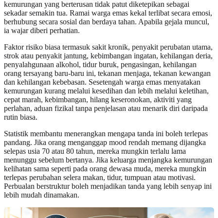
kemurungan yang berterusan tidak patut diketepikan sebagai
sekadar semakin tua. Ramai warga emas kekal terlibat secara emosi,
berhubung secara sosial dan berdaya tahan. Apabila gejala muncul,
ia wajar diberi perhatian.
Faktor risiko biasa termasuk sakit kronik, penyakit perubatan utama,
strok atau penyakit jantung, kebimbangan ingatan, kehilangan deria,
penyalahgunaan alkohol, tidur buruk, pengasingan, kehilangan
orang tersayang baru-baru ini, tekanan menjaga, tekanan kewangan
dan kehilangan kebebasan. Sesetengah warga emas menyatakan
kemurungan kurang melalui kesedihan dan lebih melalui keletihan,
cepat marah, kebimbangan, hilang keseronokan, aktiviti yang
perlahan, aduan fizikal tanpa penjelasan atau menarik diri daripada
rutin biasa.
Statistik membantu menerangkan mengapa tanda ini boleh terlepas
pandang. Jika orang menganggap mood rendah memang dijangka
selepas usia 70 atau 80 tahun, mereka mungkin terlalu lama
menunggu sebelum bertanya. Jika keluarga menjangka kemurungan
kelihatan sama seperti pada orang dewasa muda, mereka mungkin
terlepas perubahan selera makan, tidur, tumpuan atau motivasi.
Perbualan berstruktur boleh menjadikan tanda yang lebih senyap ini
lebih mudah dinamakan.