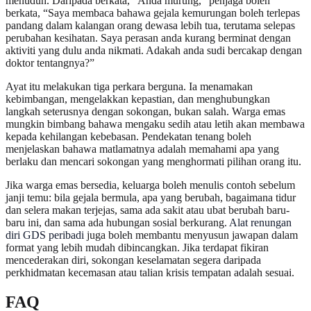
menuduh. Daripada berkata, “Anda murung,” penjaga boleh
berkata, “Saya membaca bahawa gejala kemurungan boleh terlepas
pandang dalam kalangan orang dewasa lebih tua, terutama selepas
perubahan kesihatan. Saya perasan anda kurang berminat dengan
aktiviti yang dulu anda nikmati. Adakah anda sudi bercakap dengan
doktor tentangnya?”
Ayat itu melakukan tiga perkara berguna. Ia menamakan
kebimbangan, mengelakkan kepastian, dan menghubungkan
langkah seterusnya dengan sokongan, bukan salah. Warga emas
mungkin bimbang bahawa mengaku sedih atau letih akan membawa
kepada kehilangan kebebasan. Pendekatan tenang boleh
menjelaskan bahawa matlamatnya adalah memahami apa yang
berlaku dan mencari sokongan yang menghormati pilihan orang itu.
Jika warga emas bersedia, keluarga boleh menulis contoh sebelum
janji temu: bila gejala bermula, apa yang berubah, bagaimana tidur
dan selera makan terjejas, sama ada sakit atau ubat berubah baru-
baru ini, dan sama ada hubungan sosial berkurang.
Alat renungan
diri GDS peribadi
juga boleh membantu menyusun jawapan dalam
format yang lebih mudah dibincangkan. Jika terdapat fikiran
mencederakan diri, sokongan keselamatan segera daripada
perkhidmatan kecemasan atau talian krisis tempatan adalah sesuai.
FAQ