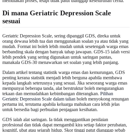
memulakan proses, tetapi tidak patut dianggap keseluruhan cerita.
Di mana Geriatric Depression Scale
sesuai
Geriatric Depression Scale, sering dipanggil GDS, direka untuk
orang dewasa lebih tua dan menggunakan soalan ya atau tidak yang
mudah. Format ini boleh lebih mudah untuk sesetengah warga emas
berbanding skala dengan banyak tahap jawapan. GDS-15 ialah versi
lebih pendek yang sering digunakan untuk saringan pantas,
manakala GDS-30 menawarkan set soalan yang lebih panjang.
Dalam artikel tentang statistik warga emas dan kemurungan, GDS
penting kerana statistik menjadi lebih berguna apabila membawa
kepada langkah seterusnya yang sesuai. Jika seseorang warga emas
mempunyai beberapa tanda, alat berstruktur boleh mengurangkan
tekaan dan memudahkan kebimbangan diterangkan.
Pilihan
Geriatric Depression Scale dalam talian
boleh menyokong renungan
pertama ini, terutama apabila keluarga mahukan cara lebih jelas
untuk bersedia bagi perbualan penjagaan kesihatan.
GDS ialah alat saringan. Ia tidak menggantikan penilaian
profesional dan tidak dapat mengambil kira setiap faktor perubatan,
kognitif, ubat atau sejarah hidup. Skor tinggi patut dianggap sebab