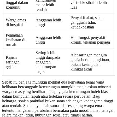
kemurungan
tinggal dalam
variasi kesihatan lebih
major lebih
komuniti
luas
rendah
Penyakit akut, sakit,
Warga emas
Anggaran lebih
gangguan tidur,
di hospital
tinggi
ketidakpastian
Penjagaan
Anggaran lebih
Had fungsi, penyakit
kesihatan di
tinggi
kronik, tekanan penjaga
rumah
Sering lebih
Alat saringan mengira
Kajian
tinggi daripada
gejala berkemungkinan,
saringan
anggaran
bukan kesimpulan
gejala
kemurungan
klinikal akhir
major
Sebab itu penjaga mungkin melihat dua kenyataan benar yang
kelihatan bercanggah: kemurungan mungkin menjejaskan minoriti
warga emas yang berdikari, tetapi gejala kemurungan boleh biasa
dalam kumpulan rapuh atau tertekan secara perubatan. Bagi
keluarga, soalan praktikal bukan sama ada angka kedengaran tinggi
atau rendah. Soalannya ialah sama ada seseorang warga emas
tertentu mengalami perubahan bermakna pada mood, minat, tenaga,
selera makan, tidur, hubungan sosial atau fungsi harian.