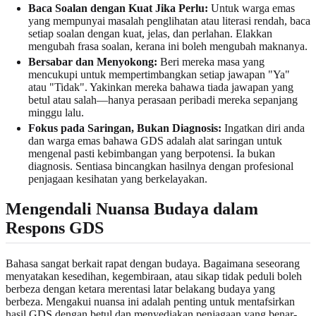
Baca Soalan dengan Kuat Jika Perlu:
Untuk warga emas
yang mempunyai masalah penglihatan atau literasi rendah, baca
setiap soalan dengan kuat, jelas, dan perlahan. Elakkan
mengubah frasa soalan, kerana ini boleh mengubah maknanya.
Bersabar dan Menyokong:
Beri mereka masa yang
mencukupi untuk mempertimbangkan setiap jawapan "Ya"
atau "Tidak". Yakinkan mereka bahawa tiada jawapan yang
betul atau salah—hanya perasaan peribadi mereka sepanjang
minggu lalu.
Fokus pada Saringan, Bukan Diagnosis:
Ingatkan diri anda
dan warga emas bahawa GDS adalah alat saringan untuk
mengenal pasti kebimbangan yang berpotensi. Ia bukan
diagnosis. Sentiasa bincangkan hasilnya dengan profesional
penjagaan kesihatan yang berkelayakan.
Mengendali Nuansa Budaya dalam
Respons GDS
Bahasa sangat berkait rapat dengan budaya. Bagaimana seseorang
menyatakan kesedihan, kegembiraan, atau sikap tidak peduli boleh
berbeza dengan ketara merentasi latar belakang budaya yang
berbeza. Mengakui nuansa ini adalah penting untuk mentafsirkan
hasil GDS dengan betul dan menyediakan penjagaan yang benar-