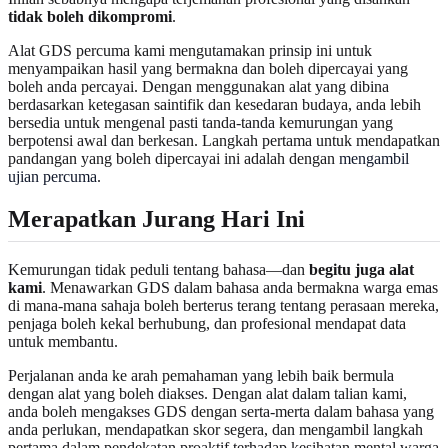
tidak boleh dikompromi
.
Alat GDS percuma kami mengutamakan prinsip ini untuk
menyampaikan hasil yang bermakna dan boleh dipercayai yang
boleh anda percayai. Dengan menggunakan alat yang dibina
berdasarkan ketegasan saintifik dan kesedaran budaya, anda lebih
bersedia untuk mengenal pasti tanda-tanda kemurungan yang
berpotensi awal dan berkesan. Langkah pertama untuk mendapatkan
pandangan yang boleh dipercayai ini adalah dengan
mengambil
ujian percuma
.
Merapatkan Jurang Hari Ini
Kemurungan tidak peduli tentang bahasa—dan
begitu juga alat
kami
. Menawarkan GDS dalam bahasa anda bermakna warga emas
di mana-mana sahaja boleh berterus terang tentang perasaan mereka,
penjaga boleh kekal berhubung, dan profesional mendapat data
untuk membantu.
Perjalanan anda ke arah pemahaman yang lebih baik bermula
dengan alat yang boleh diakses. Dengan alat dalam talian kami,
anda boleh mengakses GDS dengan serta-merta dalam bahasa yang
anda perlukan, mendapatkan skor segera, dan mengambil langkah
pertama dalam pendekatan proaktif terhadap kesihatan mental warga