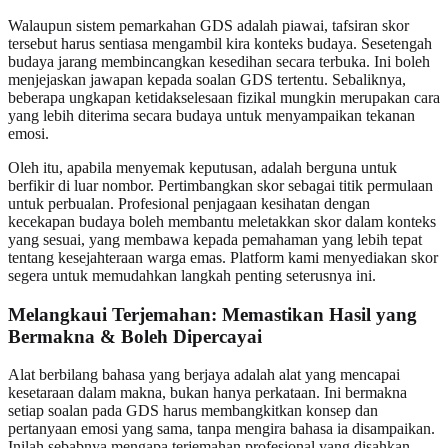
Walaupun sistem pemarkahan GDS adalah piawai, tafsiran skor
tersebut harus sentiasa mengambil kira konteks budaya. Sesetengah
budaya jarang membincangkan kesedihan secara terbuka. Ini boleh
menjejaskan jawapan kepada soalan GDS tertentu. Sebaliknya,
beberapa ungkapan ketidakselesaan fizikal mungkin merupakan cara
yang lebih diterima secara budaya untuk menyampaikan tekanan
emosi.
Oleh itu, apabila menyemak keputusan, adalah berguna untuk
berfikir di luar nombor. Pertimbangkan skor sebagai titik permulaan
untuk perbualan. Profesional penjagaan kesihatan dengan
kecekapan budaya boleh membantu meletakkan skor dalam konteks
yang sesuai, yang membawa kepada pemahaman yang lebih tepat
tentang kesejahteraan warga emas. Platform kami menyediakan skor
segera untuk memudahkan langkah penting seterusnya ini.
Melangkaui Terjemahan: Memastikan Hasil yang
Bermakna & Boleh Dipercayai
Alat berbilang bahasa yang berjaya adalah alat yang mencapai
kesetaraan dalam makna, bukan hanya perkataan. Ini bermakna
setiap soalan pada GDS harus membangkitkan konsep dan
pertanyaan emosi yang sama, tanpa mengira bahasa ia disampaikan.
Inilah sebabnya mengapa terjemahan profesional yang disahkan