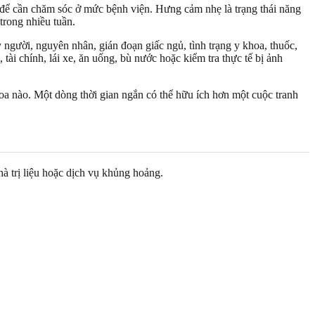
g để cần chăm sóc ở mức bệnh viện. Hưng cảm nhẹ là trạng thái năng
trong nhiều tuần.
 người, nguyên nhân, gián đoạn giấc ngủ, tình trạng y khoa, thuốc,
tài chính, lái xe, ăn uống, bù nước hoặc kiểm tra thực tế bị ảnh
khoa nào. Một dòng thời gian ngắn có thể hữu ích hơn một cuộc tranh
à trị liệu hoặc dịch vụ khủng hoảng.