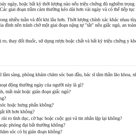
 bảy ngày, hoặc bất kỳ thời lượng nào nếu triệu chứng đủ nghiêm trọn
Các giai đoạn trầm cảm thường kéo dài hơn vài ngày và có thể tiếp tục 
rong nhiều tuần và đôi khi lâu hơn. Thời lượng chính xác khác nhau tùy
 đình nên tránh chờ một giai đoạn nặng tự "tắt" nếu giấc ngủ, an toàn, 
rủi ro, thay đổi thuốc, sử dụng rượu hoặc chất và bất kỳ triệu chứng y 
ĩ lâm sàng, phòng khám chăm sóc ban đầu, bác sĩ tâm thần lão khoa, nh
 hoạt động thường ngày của người này là gì?
ệnh, mất mát hoặc gián đoạn giấc ngủ?
ng?
 khóc hoặc hưng phấn không?
gắt lời hơn không?
rủi ro tình dục, cờ bạc hoặc cuộc gọi và tin nhắn lặp lại không?
 hoặc phóng đại bất thường không?
chăm sóc có bị gián đoạn không?