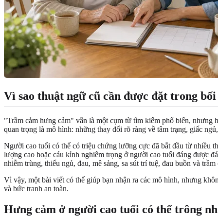
Vì sao thuật ngữ cũ cần được đặt trong bối
"Trầm cảm hưng cảm" vẫn là một cụm từ tìm kiếm phổ biến, nhưng hi
quan trọng là mô hình: những thay đổi rõ ràng về tâm trạng, giấc n
Người cao tuổi có thể có triệu chứng lưỡng cực đã bắt đầu từ nhiều 
lượng cao hoặc cáu kỉnh nghiêm trọng ở người cao tuổi đáng được đán
nhiễm trùng, thiếu ngủ, đau, mê sảng, sa sút trí tuệ, đau buồn và trầ
Vì vậy, một bài viết có thể giúp bạn nhận ra các mô hình, nhưng không
và bức tranh an toàn.
Hưng cảm ở người cao tuổi có thể trông nh