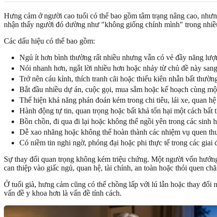
Hưng cảm ở người cao tuổi có thể bao gồm tâm trạng nâng cao, nhưng 
nhận thấy người đó dường như "không giống chính mình" trong nhiều 
Các dấu hiệu có thể bao gồm:
Ngủ ít hơn bình thường rất nhiều nhưng vẫn có vẻ đầy năng lượ
Nói nhanh hơn, ngắt lời nhiều hơn hoặc nhảy từ chủ đề này sang
Trở nên cáu kỉnh, thích tranh cãi hoặc thiếu kiên nhẫn bất thườn
Bắt đầu nhiều dự án, cuộc gọi, mua sắm hoặc kế hoạch cùng một
Thể hiện khả năng phán đoán kém trong chi tiêu, lái xe, quan hệ
Hành động tự tin, quan trọng hoặc bất khả tổn hại một cách bất 
Bồn chồn, đi qua đi lại hoặc không thể ngồi yên trong các sinh 
Dễ xao nhãng hoặc không thể hoàn thành các nhiệm vụ quen th
Có niềm tin nghi ngờ, phóng đại hoặc phi thực tế trong các giai
Sự thay đổi quan trọng không kém triệu chứng. Một người vốn hướng n
can thiệp vào giấc ngủ, quan hệ, tài chính, an toàn hoặc thói quen ch
Ở tuổi già, hưng cảm cũng có thể chồng lấp với lú lẫn hoặc thay đổi
vấn đề y khoa hơn là vấn đề tính cách.