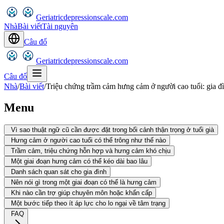
Geriatricdepressionscale.com
Nhà
Bài viết
Tài nguyên
Câu đố
Geriatricdepressionscale.com
Câu đố
Nhà
/
Bài viết
/
Triệu chứng trầm cảm hưng cảm ở người cao tuổi: gia đì
Menu
Vì sao thuật ngữ cũ cần được đặt trong bối cảnh thận trọng ở tuổi già
Hưng cảm ở người cao tuổi có thể trông như thế nào
Trầm cảm, triệu chứng hỗn hợp và hưng cảm khó chịu
Một giai đoạn hưng cảm có thể kéo dài bao lâu
Danh sách quan sát cho gia đình
Nên nói gì trong một giai đoạn có thể là hưng cảm
Khi nào cần trợ giúp chuyên môn hoặc khẩn cấp
Một bước tiếp theo ít áp lực cho lo ngại về tâm trạng
FAQ