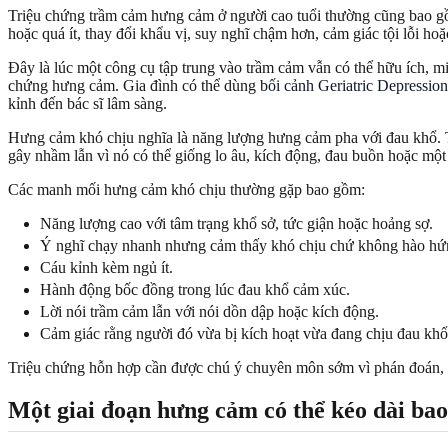
Triệu chứng trầm cảm hưng cảm ở người cao tuổi thường cũng bao gồm 
hoặc quá ít, thay đổi khẩu vị, suy nghĩ chậm hơn, cảm giác tội lỗi ho
Đây là lúc một công cụ tập trung vào trầm cảm vẫn có thể hữu ích, mi
chứng hưng cảm. Gia đình có thể dùng
bối cảnh Geriatric Depression
kỉnh đến bác sĩ lâm sàng.
Hưng cảm khó chịu nghĩa là năng lượng hưng cảm pha với đau khổ. Tha
gây nhầm lẫn vì nó có thể giống lo âu, kích động, đau buồn hoặc mộ
Các manh mối hưng cảm khó chịu thường gặp bao gồm:
Năng lượng cao với tâm trạng khổ sở, tức giận hoặc hoảng sợ.
Ý nghĩ chạy nhanh nhưng cảm thấy khó chịu chứ không hào hứ
Cáu kỉnh kèm ngủ ít.
Hành động bốc đồng trong lúc đau khổ cảm xúc.
Lời nói trầm cảm lẫn với nói dồn dập hoặc kích động.
Cảm giác rằng người đó vừa bị kích hoạt vừa đang chịu đau khổ
Triệu chứng hỗn hợp cần được chú ý chuyên môn sớm vì phán đoán, g
Một giai đoạn hưng cảm có thể kéo dài bao