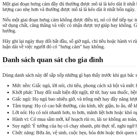
Một giai đoạn hưng cảm đầy đủ thường được mô tả là kéo dài ít nhất
lượng cao nhẹ hơn và thường được mô tả là kéo dài ít nhất bốn ngày. 
Nếu một giai đoạn hưng cảm không được điều trị, nó có thể tiếp tục t
sử dụng chất, căng thẳng và việc có nhận được trợ giúp hay không. Gia
hưởng.
Hãy ghi lại ngày thay đổi bắt đầu, số giờ ngủ, chi tiêu hoặc hành vi 
luận dài về việc người đó có "hưng cảm" hay không.
Danh sách quan sát cho gia đình
Dùng danh sách này để sắp xếp những gì bạn thấy trước khi gọi bác s
Mức nền: Giấc ngủ, lời nói, chi tiêu, phong cách xã hội và mức
Khởi phát: Thay đổi xuất hiện đột ngột, từ từ, hay sau thuốc, b
Giấc ngủ: Họ ngủ bao nhiêu giờ, và trông mệt hay đầy năng lượ
Tâm trạng: Họ có cao bất thường, cáu kỉnh, tức giận, lo âu, dễ
Lời nói: Họ có nói nhanh hơn, to hơn, mãnh liệt hơn hoặc khó n
Hành vi: Có mua sắm mới, kế hoạch rủi ro, lái xe không an toàn, 
Suy nghĩ: Ý tưởng của họ có chạy nhanh, phi thực tế, nghi ngờ
Chức năng: Bữa ăn, vệ sinh, cuộc hẹn, hóa đơn hoặc thói quen 