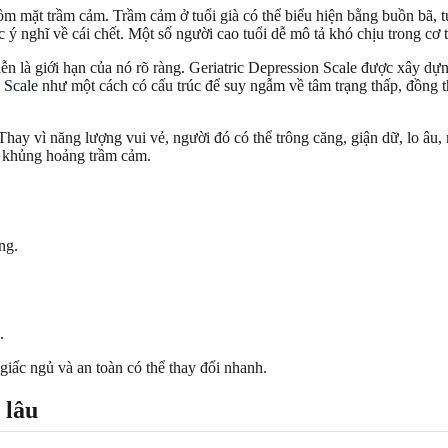
mặt trầm cảm. Trầm cảm ở tuổi già có thể biểu hiện bằng buồn bã, tuyệ
ặc ý nghĩ về cái chết. Một số người cao tuổi dễ mô tả khó chịu trong cơ
ễn là giới hạn của nó rõ ràng. Geriatric Depression Scale được xây dự
 Scale
như một cách có cấu trúc để suy ngẫm về tâm trạng thấp, đồng t
y vì năng lượng vui vẻ, người đó có thể trông căng, giận dữ, lo âu, 
t khủng hoảng trầm cảm.
ng.
.
iấc ngủ và an toàn có thể thay đổi nhanh.
 lâu