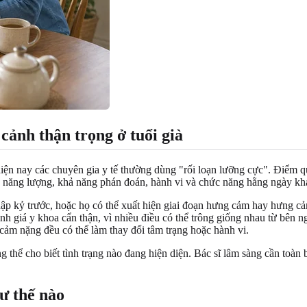
 cảnh thận trọng ở tuổi già
ện nay các chuyên gia y tế thường dùng "rối loạn lưỡng cực". Điểm q
gủ, năng lượng, khả năng phán đoán, hành vi và chức năng hằng ngày k
thập kỷ trước, hoặc họ có thể xuất hiện giai đoạn hưng cảm hay hưng c
h giá y khoa cẩn thận, vì nhiều điều có thể trông giống nhau từ bên n
m cảm nặng đều có thể làm thay đổi tâm trạng hoặc hành vi.
 thể cho biết tình trạng nào đang hiện diện. Bác sĩ lâm sàng cần toàn bộ
ư thế nào