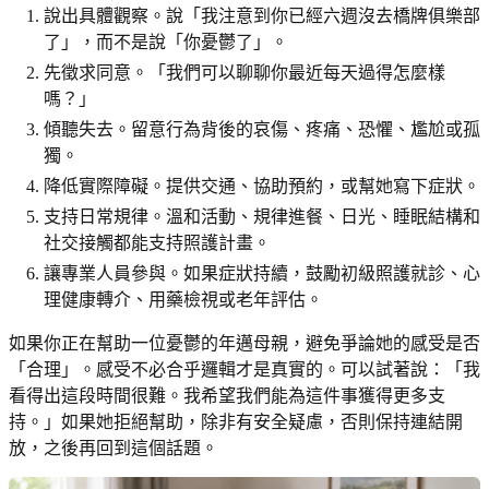
說出具體觀察。說「我注意到你已經六週沒去橋牌俱樂部
了」，而不是說「你憂鬱了」。
先徵求同意。「我們可以聊聊你最近每天過得怎麼樣
嗎？」
傾聽失去。留意行為背後的哀傷、疼痛、恐懼、尷尬或孤
獨。
降低實際障礙。提供交通、協助預約，或幫她寫下症狀。
支持日常規律。溫和活動、規律進餐、日光、睡眠結構和
社交接觸都能支持照護計畫。
讓專業人員參與。如果症狀持續，鼓勵初級照護就診、心
理健康轉介、用藥檢視或老年評估。
如果你正在幫助一位憂鬱的年邁母親，避免爭論她的感受是否
「合理」。感受不必合乎邏輯才是真實的。可以試著說：「我
看得出這段時間很難。我希望我們能為這件事獲得更多支
持。」如果她拒絕幫助，除非有安全疑慮，否則保持連結開
放，之後再回到這個話題。