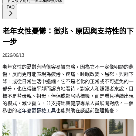
下次談話前的一個溫和篩檢步驟
FAQ
老年女性憂鬱：徵兆、原因與支持性的下
一步
2026/06/13
老年女性的憂鬱有時很容易被忽略，因為它不一定像明顯的悲
傷，反而更可能表現為疲倦、疼痛、睡眠改變、易怒、興趣下
降，或從日常生活中退縮。它不是老化的正常或不可避免的一
部分，也值得被平靜而認真地看待。對家人和照護者來說，目
標不是替母親、祖母、伴侶或鄰居貼標籤，而是看見持續出現
的模式，減少孤立，並支持她與健康專業人員展開對話。一個
私密的
老年憂鬱篩檢工具
也能幫助在談話前整理擔憂。