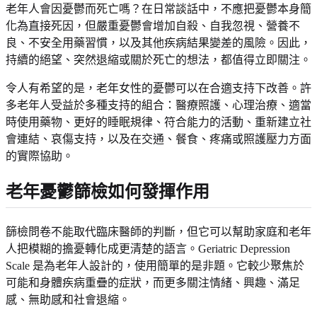
老年人會因憂鬱而死亡嗎？在日常談話中，不應把憂鬱本身簡
化為直接死因，但嚴重憂鬱會增加自殺、自我忽視、營養不
良、不安全用藥習慣，以及其他疾病結果變差的風險。因此，
持續的絕望、突然退縮或關於死亡的想法，都值得立即關注。
令人有希望的是，老年女性的憂鬱可以在合適支持下改善。許
多老年人受益於多種支持的組合：醫療照護、心理治療、適當
時使用藥物、更好的睡眠規律、符合能力的活動、重新建立社
會連結、哀傷支持，以及在交通、餐食、疼痛或照護壓力方面
的實際協助。
老年憂鬱篩檢如何發揮作用
篩檢問卷不能取代臨床醫師的判斷，但它可以幫助家庭和老年
人把模糊的擔憂轉化成更清楚的語言。Geriatric Depression
Scale 是為老年人設計的，使用簡單的是非題。它較少聚焦於
可能和身體疾病重疊的症狀，而更多關注情緒、興趣、滿足
感、無助感和社會退縮。