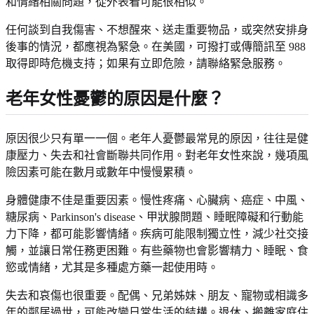
和情緒相關問題，從外表看可能很相似。
任何談到自我傷害、不想醒來、送走重要物品，或突然安排身
後事的情況，都應視為緊急。在美國，可撥打或傳簡訊至 988
取得即時危機支持；如果有立即危險，請聯絡緊急服務。
老年女性憂鬱的原因是什麼？
原因很少只有單一一個。老年人憂鬱最常見的原因，往往是健
康壓力、失去和社會斷聯共同作用。對老年女性來說，幾項風
險因素可能在數月或數年中慢慢累積。
身體健康不佳是重要因素。慢性疼痛、心臟病、癌症、中風、
糖尿病、Parkinson's disease、甲狀腺問題、睡眠障礙和行動能
力下降，都可能影響情緒。疾病可能限制獨立性，減少社交接
觸，並讓日常任務更困難。有些藥物也會影響精力、睡眠、食
慾或情緒，尤其是多種處方藥一起使用時。
失去和哀傷也很重要。配偶、兄弟姊妹、朋友、寵物或相識多
年的鄰居過世，可能改變日常生活的結構。退休、搬離家庭住