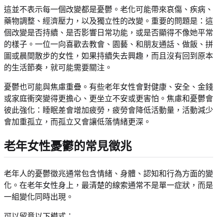
這並不表示每一個改變都是憂鬱。老化可能帶來哀傷、疾病、
藥物調整、經濟壓力，以及獨立性的改變。重要的問題是：這
個改變是否持續、是否影響日常功能，或是否顯得不像她平常
的樣子。一位一向喜歡去教會、園藝、和朋友通話、做飯、拼
圖或晨間散步的女性，如果持續失去興趣，而且沒有回到原本
的生活節奏，就可能需要關注。
憂鬱也可能與焦慮重疊。有些老年女性會對健康、安全、金錢
或家庭衝突變得更擔心、更坐立不安或更害怕。焦慮和憂鬱會
彼此強化：睡眠差會增加疲勞，疲勞會降低活動量，活動減少
會加重孤立，而孤立又會讓低落情緒更深。
老年女性憂鬱的常見徵兆
老年人的憂鬱徵兆通常包含情緒、身體、認知和行為方面的變
化。在老年女性身上，最清楚的線索通常不是單一症狀，而是
一組變化同時出現。
可以留意以下模式：