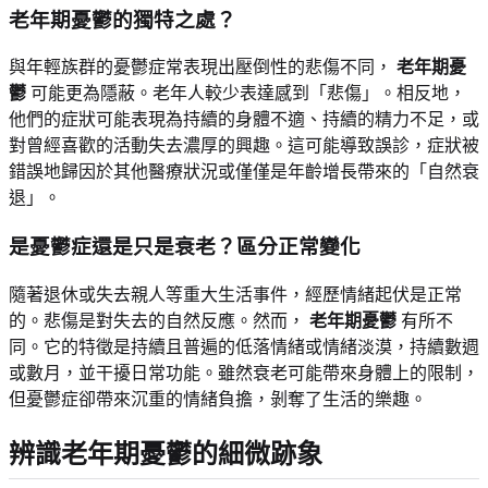
老年期憂鬱的獨特之處？
與年輕族群的憂鬱症常表現出壓倒性的悲傷不同，
老年期憂
鬱
可能更為隱蔽。老年人較少表達感到「悲傷」。相反地，
他們的症狀可能表現為持續的身體不適、持續的精力不足，或
對曾經喜歡的活動失去濃厚的興趣。這可能導致誤診，症狀被
錯誤地歸因於其他醫療狀況或僅僅是年齡增長帶來的「自然衰
退」。
是憂鬱症還是只是衰老？區分正常變化
隨著退休或失去親人等重大生活事件，經歷情緒起伏是正常
的。悲傷是對失去的自然反應。然而，
老年期憂鬱
有所不
同。它的特徵是持續且普遍的低落情緒或情緒淡漠，持續數週
或數月，並干擾日常功能。雖然衰老可能帶來身體上的限制，
但憂鬱症卻帶來沉重的情緒負擔，剝奪了生活的樂趣。
辨識老年期憂鬱的細微跡象