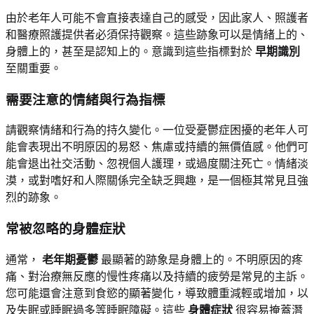
由於老年人可能不會直接表達自己的感受，因此家人、照護者
和醫療照護提供者必須保持觀察。這些跡象可以是情緒上的、
身體上的，甚至是認知上的。意識到這些指標對於
早期識別
至關重要。
需要注意的情緒與行為指標
請觀察情緒和行為的持久變化。一位受憂鬱症困擾的老年人可
能會表現出不明原因的易怒、焦慮或持續的無價值感。他們可
能會退出社交活動、忽視個人護理，或過度關注死亡。情緒淡
漠，或對嗜好和人際關係完全缺乏興趣，是一個極其常見且強
烈的跡象。
常被忽略的身體症狀
通常，
老年期憂鬱
最顯著的跡象是身體上的。不明原因的疼
痛、對治療無反應的慢性疼痛以及持續的疲勞是常見的主訴。
您可能還會注意到食慾的顯著變化，導致體重減輕或增加，以
及失眠或睡眠過多等睡眠障礙。這些
身體症狀
很容易掩蓋潛