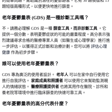
的簡單問題，幫助識別潛在的憂鬱跡象。它有 30 題長版和 15
題短版兩種形式，以便更快地進行篩查。
老年憂鬱量表 (GDS) 是一種診斷工具嗎？
不，請務必理解 GDS 是一種
篩查工具，而非診斷工具
。它
提供一個分數，表明憂鬱症狀的可能的嚴重程度。高分表示強
烈建議尋求合格的醫療專業人員（如醫生或心理學家）進行進
一步評估，以獲得正式診斷和治療計劃。您可以將
評估心理
健康
作為初步步驟。
誰可以使用老年憂鬱量表？
GDS 專為廣泛的使用者設計。
老年人
可以在家中自行使用它
進行自我評估。
家庭成員和照護者
可以使用它來幫助監測親
人的情緒狀態。
醫療照護提供者
也將其用作在醫院、診所和
養老院等環境中進行臨床篩查的快速可靠工具。
老年憂鬱量表的高分代表什麼？