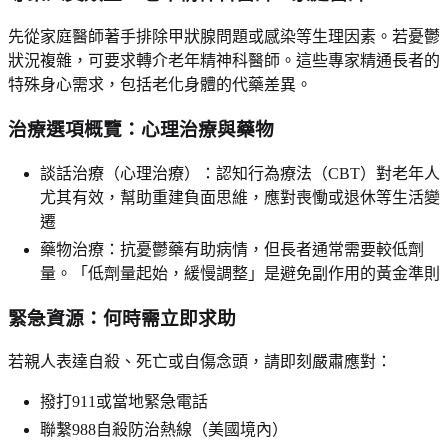
先從家庭醫師著手排除甲狀腺問題或感染等生理因素。若憂鬱
狀況複雜，可要求轉介老年精神科醫師。這些專家精通長者的
特殊身心需求，包括老化身體的代藥差異。
治療選項概覽：心理治療與藥物
談話治療（心理治療）：認知行為療法（CBT）對老年人
尤其有效，幫助重建負面思維，應對喪慟或退休等生活變
遷
藥物治療：抗憂鬱藥有助病情，但長者通常需要較低劑
量。「低劑量起始，緩慢調整」是避免副作用的黃金準則
緊急資源：何時需立即求助
若親人表達自殺、死亡或自傷念頭，請即刻嚴肅應對：
撥打911或當地緊急電話
聯繫988自殺防治熱線（美國境內）