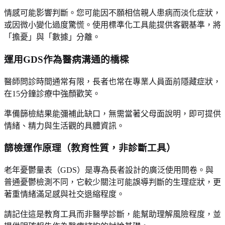
情感可能影響判斷。您可能因不願相信親人患病而淡化症狀，
或因微小變化過度驚慌。使用標準化工具能提供客觀基準，將
「擔憂」與「數據」分離。
運用GDS作為醫病溝通的橋樑
醫師問診時間通常有限，長者也常在專業人員面前隱藏症狀，
在15分鐘診療中強顏歡笑。
準備篩檢結果能彌補此缺口，無需當著父母面說明，即可提供
情緒、精力與生活觀的具體資訊。
篩檢運作原理（教育性質，非診斷工具）
老年憂鬱量表（GDS）是專為長者設計的廣泛使用問卷。與
普通憂鬱檢測不同，它較少關注可能誤導判斷的生理症狀，更
著重情緒滿足感與社交退縮程度。
請記住這是教育工具而非醫學診斷，能幫助理解風險程度，並