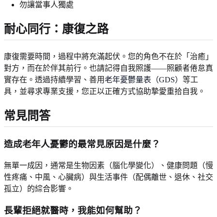
勿讓當事人獨處
耐心同行：康復之路
康復需要時間，過程中將充滿起伏。您的角色不在於「治癒」
對方，而在於伴其前行。也請記得自我照護——照顧者倦怠真
實存在。透過持續學習、善用
老年憂鬱量表（GDS）
等工
具，並尋求專業支援，您正以正確方式協助摯愛重拾自我。
常見問答
造成老年人憂鬱的最常見原因是什麼？
無單一成因，通常是生物因素（腦化學變化）、健康問題（慢
性疼痛、中風、心臟病）與生活事件（配偶離世、退休、社交
孤立）的綜合影響。
長輩拒絕就醫時，我能如何幫助？