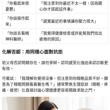
「你看起來很
「我注意到你最近不太一樣，因為關
憂鬱」
心你才提起這件事」
「你該振作起
「感覺最近的事情讓你壓力很大」
來」
「你該去看精
「我覺得健康檢查或許能幫我們找出
神科醫師」
疲倦的原因」
化解否認：用同理心面對抗拒
若父母否認問題存在，請勿爭辯。認同感受比強迫承認診斷更
有效。
可嘗試：「我理解你覺得沒事，但注意到你睡眠品質不好。願
意為了睡眠問題看看醫生嗎？」通常聚焦生理症狀（睡眠、疼
痛、疲勞）比直接討論心理健康更容易開啟求助之門。