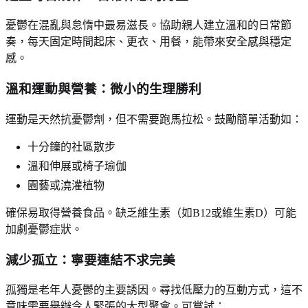
憂鬱在混亂與怠惰中最易滋長。協助親人建立溫和的日常節
奏，每天固定時間起床、更衣、用餐，能帶來安全感與穩定
感。
溫和運動與營養：微小的生理勝利
運動是天然抗憂鬱劑，但不需要跑馬拉松。鼓勵簡單活動如：
十分鐘的社區散步
溫和伸展或椅子瑜伽
園藝或澆灌植物
確保易取得營養食品。缺乏維生素（如B12或維生素D）可能
加劇憂鬱症狀。
減少孤立：寧要連結不求完美
孤獨是老年人憂鬱的主要誘因。尋找低壓力的互動方式，這不
意味需要舉辦令人緊張的大型聚會。可嘗試：