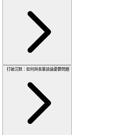
打破沉默：如何與長輩談論憂鬱問題