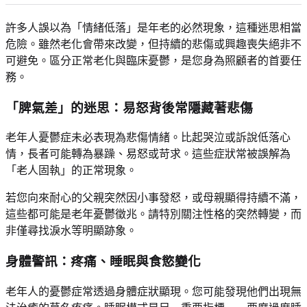
許多人誤以為「情緒低落」是年老的必然現象，這種迷思相當
危險。雖然老化會帶來改變，但持續的悲傷或興趣喪失絕非不
可避免。區分正常老化與臨床憂鬱，是您身為照顧者的首要任
務。
「脾氣差」的迷思：易怒背後常隱藏著悲傷
老年人憂鬱症未必表現為悲傷情緒。比起哭泣或訴說低落心
情，長者可能轉為暴躁、易怒或苛求。這些症狀常被誤解為
「老人固執」的正常現象。
若您向來耐心的父親突然因小事發怒，或母親顯得持續不滿，
這些都可能是老年憂鬱徵兆。請特別關注性格的突然轉變，而
非僅尋找淚水等明顯跡象。
身體警訊：疼痛、睡眠與食慾變化
老年人的憂鬱症常透過身體症狀顯現。您可能發現他們出現無