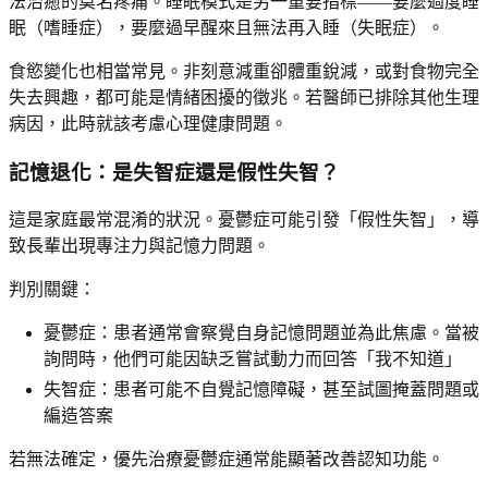
法治癒的莫名疼痛。睡眠模式是另一重要指標——要麼過度睡
眠（嗜睡症），要麼過早醒來且無法再入睡（失眠症）。
食慾變化也相當常見。非刻意減重卻體重銳減，或對食物完全
失去興趣，都可能是情緒困擾的徵兆。若醫師已排除其他生理
病因，此時就該考慮心理健康問題。
記憶退化：是失智症還是假性失智？
這是家庭最常混淆的狀況。憂鬱症可能引發「假性失智」，導
致長輩出現專注力與記憶力問題。
判別關鍵：
憂鬱症：患者通常會察覺自身記憶問題並為此焦慮。當被
詢問時，他們可能因缺乏嘗試動力而回答「我不知道」
失智症：患者可能不自覺記憶障礙，甚至試圖掩蓋問題或
編造答案
若無法確定，優先治療憂鬱症通常能顯著改善認知功能。