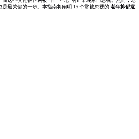
而这些变化很容易被当作“年老”的正常现象而忽视。然而，老
最关键的一步。本指南将阐明 15 个常被忽视的
老年抑郁症