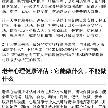
律睡眠、听力和视力护理、疼痛管理，以及用药复查，都可能
影响情绪。当一位老年人突然显得退缩或困惑时，值得询问睡
眠、疼痛、感染、药物变化、饮酒以及近期失去的人或事。
让一天更容易开始。许多老年人受益于可见的日常安排：起床
时间、用餐、活动、休息、社交接触，以及一项有意义的活
动。这项活动不必很宏大。给植物浇水、叠衣服、给孙辈读
书、整理照片，或走到邮箱前，都可以帮助恢复生活节奏。
对于照护者来说，最好的支持往往是具体的。与其说“告诉我
你需要什么”，不如尝试：“如果我陪你去预约，会有帮助
吗？”或“你愿意周二有人陪你短暂散步吗？”具体的帮助提议
可以减少做决定的疲劳。
老年心理健康评估：它能做什么，不能做
什么
老年心理健康评估可以通过几种方式进行。初级保健就诊可能
会询问情绪、睡眠、食欲、药物、疼痛、记忆、饮酒、安全，
以及日常功能。心理健康专业人员可能更详细地探索症状，并
讨论治疗、药物、社会服务或社区支持。在照护机构中，工作