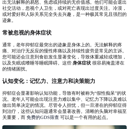
出无法解释的易怒、焦虑或持续的无价值感。他们可能会退出
社交活动，忽视个人卫生，或对死亡表现出过度关注。冷漠，
或对爱好和人际关系完全失去兴趣，是一种极其常见且强烈的
迹象。
常被忽视的身体症状
通常，老年抑郁症最突出的迹象是身体上的。无法解释的疼
痛、对治疗无反应的慢性疼痛以及持续性疲劳是常见的主诉。
您可能还会注意到食欲发生显著变化，导致体重减轻或增加，
以及失眠或嗜睡等睡眠障碍。这些
身体症状
很容易掩盖潜在
的情绪困扰。
认知变化：记忆力、注意力和决策能力
抑郁症会显著影响认知功能，导致有时被称为“假性痴呆”的状
况。老年人可能会出现注意力难以集中、记忆力下降以及难以
做出简单决定的情况。尽管令人担忧，但一旦潜在的抑郁症得
到治疗，这些认知问题通常会显著改善。清晰的头脑对幸福至
关重要，而
免费的GDS筛查
可以是一个有用的起点。