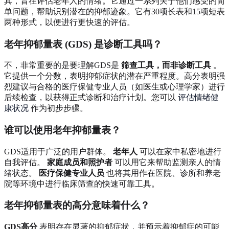
具，旨在评估老年人的情绪。它通过一系列关于他们感受的简
单问题，帮助识别潜在的抑郁迹象。它有30项长表和15项短表
两种形式，以便进行更快速的评估。
老年抑郁量表 (GDS) 是诊断工具吗？
不，非常重要的是要理解GDS是
筛查工具，而非诊断工具
。
它提供一个分数，表明抑郁症状的潜在严重程度。高分表明强
烈建议与合格的医疗保健专业人员（如医生或心理学家）进行
后续检查，以获得正式诊断和治疗计划。您可以
评估情绪健
康状况
作为初步步骤。
谁可以使用老年抑郁量表？
GDS适用于广泛的用户群体。
老年人
可以在家中私密地进行
自我评估。
家庭成员和照护者
可以用它来帮助监测亲人的情
绪状态。
医疗保健专业人员
也将其用作在医院、诊所和养老
院等环境中进行临床筛查的快速可靠工具。
老年抑郁量表的高分意味着什么？
GDS高分
表明存在显著的抑郁症状，并预示着抑郁症的可能