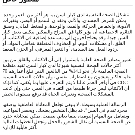
تتشكل الصحة النفسية لدى كبار السن بما هو أكثر من العمر وحده.
يمكن للمرض الجسدي، والألم، وفقدان السمع أو البصر، وتغيرات
الأدوية، وانخفاض الحركة، والفقد، والوحدة، والضغط المالي، وضيق
الدائرة الاجتماعية أن تؤثر كلها في المزاج والتفكير. يتكيف بعض كبار
السن جيدا. وقد يحتاج آخرون إلى مساعدة إضافية في الاكتئاب، أو
القلق، أو مشكلات النوم، أو المخاوف المتعلقة بتعاطي المواد، أو
ردود الفعل بعد الصدمة، أو التغير المعرفي، أو الحزن المعقد.
تشير مصادر الصحة العامة باستمرار إلى أن الاكتئاب والقلق من بين
أكثر حالات الصحة النفسية شيوعا لدى كبار السن. تفيد منظمة
الصحة العالمية بأن نحو 14.1% من البالغين الذين تبلغ أعمارهم 70
عاما فأكثر يعيشون مع اضطراب نفسي، وأن حالات الصحة النفسية
في أواخر العمر غالبا لا يتم التعرف عليها بما يكفي. كما تؤكد CDC
أن الاكتئاب ليس جزءا طبيعيا من التقدم في العمر، حتى وإن كانت
المشكلات الصحية وتغيرات الحياة قد ترفع مستوى الخطر.
الرسالة العملية بسيطة: لا ينبغي تجاهل المعاناة العاطفية بوصفها
"مجرد تقدم في السن". قد يظل الشخص يضحك، ويحضر المواعيد،
ويتعامل مع المهام اليومية، بينما يعاني بصمت. يمكن لمحادثة حذرة
عن الصحة النفسية أن تقلل الشعور بالخجل وتجعل الخطوات التالية
أكثر قابلية للإدارة.