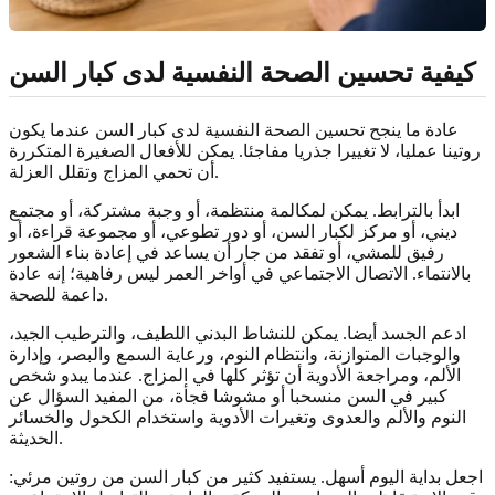
كيفية تحسين الصحة النفسية لدى كبار السن
عادة ما ينجح تحسين الصحة النفسية لدى كبار السن عندما يكون
روتينا عمليا، لا تغييرا جذريا مفاجئا. يمكن للأفعال الصغيرة المتكررة
أن تحمي المزاج وتقلل العزلة.
ابدأ بالترابط. يمكن لمكالمة منتظمة، أو وجبة مشتركة، أو مجتمع
ديني، أو مركز لكبار السن، أو دور تطوعي، أو مجموعة قراءة، أو
رفيق للمشي، أو تفقد من جار أن يساعد في إعادة بناء الشعور
بالانتماء. الاتصال الاجتماعي في أواخر العمر ليس رفاهية؛ إنه عادة
داعمة للصحة.
ادعم الجسد أيضا. يمكن للنشاط البدني اللطيف، والترطيب الجيد،
والوجبات المتوازنة، وانتظام النوم، ورعاية السمع والبصر، وإدارة
الألم، ومراجعة الأدوية أن تؤثر كلها في المزاج. عندما يبدو شخص
كبير في السن منسحبا أو مشوشا فجأة، من المفيد السؤال عن
النوم والألم والعدوى وتغيرات الأدوية واستخدام الكحول والخسائر
الحديثة.
اجعل بداية اليوم أسهل. يستفيد كثير من كبار السن من روتين مرئي: