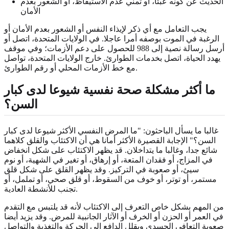
الحديث عن كونه عبئا، أو تمني عدم الاستيقاظ، أو الشعور بعدم
الأمان
يجب التعامل مع أي ذكر لإيذاء النفس أو الشعور بعدم الأمان أو
الرغبة في الموت بوصفه أمرا عاجلا. في الولايات المتحدة، اتصل أو
أرسل رسالة نصية إلى 988 للحصول على دعم الأزمات؛ وفي موقف
يهدد الحياة، اتصل بخدمات الطوارئ. خارج الولايات المتحدة، تواصل
مع خط الأزمات المحلي أو رقم الطوارئ.
ما أكثر مشكلة صحة نفسية شيوعا لدى كبار
السن؟
غالبا ما يسأل الباحثون: "ما المرض النفسي الأكثر شيوعا لدى كبار
السن؟" الإجابة القصيرة الأكثر أمانا هي أن الاكتئاب والقلق كلاهما
شائع جدا، وغالبا ما يتداخلان. قد يظهر الاكتئاب على شكل انخفاض
في المزاج، أو فقدان المتعة، أو إرهاق، أو تغير في الشهية، أو نوم
سيئ، أو صعوبة في التركيز. وقد يظهر القلق على شكل قلق
مستمر، أو توتر، أو خوف من السقوط، أو قلق صحي، أو تململ، أو
تجنب للأنشطة العادية.
من المهم بشكل خاص التعرف إلى الاكتئاب لأنه قد يلتبس مع التقدم
في العمر أو الحزن أو الخرف أو الآثار الجانبية للمرض. وقد يزيد أيضا
صعوبة التعافي الجسدي ويقلل الدافع إلى الحركة والتغذية والتواصل