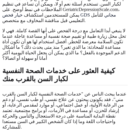
لكبار السن. تستخدم أسئلة نعم أو لا، ويمكن أن تساعد في تنظيم
الملاحظات في نمط أوضح. على GeriatricDepressionScale.com،
خيار فحص GDS مجاني
للتأمل
يمكن للمستخدمين استكشاف
التعليمي قبل مناقشة المخاوف مع متخصص.
لا ينبغي أبدا التعامل مع درجة الفحص على أنها القصة كاملة. فهي لا
تحل محل زيارة طبية أو تقييم صحة نفسية أو مساعدة عاجلة عندما
تكون السلامة معرضة للخطر. أفضل استخدام لها هو أن تكون أداة
مساعدة للمحادثة: ما الذي تغير؟ منذ متى يحدث ذلك؟ ما أشكال
الدعم الموجودة بالفعل؟ ما الذي يمكن أن يجعل الحياة اليومية أكثر
أمانا أو سهولة أو اتصالا؟
كيفية العثور على خدمات الصحة النفسية
لكبار السن بالقرب منك
عندما يبحث الناس عن "خدمات الصحة النفسية لكبار السن بالقرب
مني"، فقد يكونون يبحثون عن علاج نفسي، أو طب نفسي، أو دعم
من الرعاية الأولية، أو عمل اجتماعي، أو موارد لمقدمي الرعاية، أو
إرشاد للحزن، أو مساعدة في الأزمات، أو برامج مجتمعية. تعتمد
نقطة البداية المناسبة على درجة الاستعجال والتأمين والحركة
واحتياجات اللغة وما إذا كان الشخص الكبير في السن مستعدا
للمشاركة.