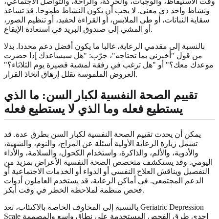
وقت الاستيقاظ، والوجبات، والحركة، والراحة، والتواصل الاجتماعي،
ونشاط واحد ذي معنى. لا يجب أن يكون النشاط طموحا. قد تساعد
سقاية النباتات، أو طي الملابس، أو القراءة لحفيد، أو تنظيم الصور،
أو المشي إلى صندوق البريد في استعادة الإيقاع.
بالنسبة إلى مقدمي الرعاية، غالبا ما يكون أفضل دعم محددا. بدلا
من قول "أخبرني بما تحتاجه"، جرّب: "هل سيساعدك إذا حضرت
موعدك معك؟" أو "هل ترغب في رفقة لمشية قصيرة يوم الثلاثاء؟"
العروض الملموسة تقلل إرهاق اتخاذ القرار.
تقييم الصحة النفسية لكبار السن: ما الذي
يستطيع فعله وما الذي لا يستطيع فعله
يمكن أن يحدث تقييم الصحة النفسية لكبار السن بطرق عدة. قد
تشمل زيارة الرعاية الأولية أسئلة عن المزاج، والنوم، والشهية،
والأدوية، والألم، والذاكرة، واستخدام الكحول، والسلامة، والأداء
اليومي. وقد يستكشف متخصص الصحة النفسية الأعراض بمزيد من
التفصيل ويناقش العلاج النفسي أو الدواء أو الخدمات الاجتماعية أو
الدعم المجتمعي. في أماكن الرعاية، قد يستخدم العاملون أدوات
فحص منظمة لملاحظة الخطر في وقت أبكر.
بالنسبة إلى المخاوف الخاصة بالاكتئاب، تعد Geriatric Depression
Scale إحدى طرق الفحص المستخدمة على نطاق واسع والمصممة