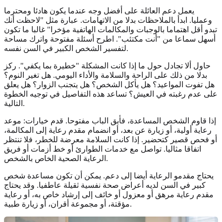
يعمل دعم العائلة على أفضل وجه عندما يكون هادئا ومحترما
وعمليا. ابدأ بالملاحظات بدلا من الاتهامات. عبارة مثل "لاحظت أنك
تبدو أقل اهتماما بالوجبات والمكالمات الهاتفية مؤخرا" غالبا ما تكون
أسهل سماعا من "أنت مكتئب". اطرح أسئلة مفتوحة واترك مساحة
لتفسير الشخص الكبير في السن نفسه.
حاول ألا تجادل حول ما إذا كانت المشكلة "خطيرة بما يكفي". ركز
بدلا من ذلك على الراحة والسلامة والأداء اليومي. هل تغير النوم؟
هل تفوت المواعيد؟ هل يأكل الشخص؟ هل يتجنب الزوار؟ هل يعلق
على عدم رغبته في العيش؟ تساعد هذه التفاصيل في توجيه الخطوة
التالية.
إذا قاوم الشخص المساعدة، فأبق الباب مفتوحا. قدم خيارات: موعد
رعاية أولية، أو زيارة عن بعد، أو انضمام مقدم رعاية إلى المكالمة،
أو فحص قصير كتحضير. إذا كانت السلامة معرضة للخطر، فلا تنتظر
اتفاقا مثاليا. تواصل مع خدمات الطوارئ أو خط أزمات أو فريق
الرعاية الصحية الخاص بالشخص.
يحتاج مقدمو الرعاية أيضا إلى دعم. يمكن أن تكون مساعدة شخص
كبير في السن لديه أعراض صحة نفسية ثقيلة عاطفيا. وقد يحتاج
مقدم رعاية مرهق أو معزول أو خائف إلى إرشاد خاص به، أو رعاية
مؤقتة، أو مجموعة أقران، أو زيارة طبية.