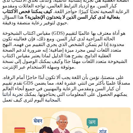
الصحة العقلية هي تجربة إنسانية عالمية، وكذلك تحدي الاكتئاب لدى
كبار السن. مع ازدياد الترابط العالمي، تواجه العائلات ومقدمو
الرعاية الصحية تحديًا كبيرًا: حواجز اللغة.
كيف يمكننا فحص الاكتئاب
بفعالية لدى كبار السن الذين لا يتحدثون الإنجليزية؟
هذا السؤال
حيوي لتوفير رعاية منصفة ودقيقة.
مقياس اكتئاب الشيخوخة (GDS) هو أداة معترف بها عالميًا لتقييم
الحالة المزاجية لدى كبار السن. ومع ذلك، فإن فعاليته تكون
محدودة إذا لم يتمكن الشخص الذي يجري التقييم من فهمه. النهج
متعدد اللغات ليس مجرد ميزة إضافية؛ إنه ضرورة لدعم الصحة
العقلية الدامِج. يشرح هذا الدليل لماذا يعتبر مقياس اكتئاب
الشيخوخة متعدد اللغات مهمًا جدًا وكيف يمكنك الوصول إلى نسخة
موثوقة وسهلة الاستخدام عبر الإنترنت.
على منصتنا، نؤمن بأن اللغة يجب ألا تكون أبدًا حاجزًا أمام الرفاه.
نقدم تقييم GDS مصدقًا علميًا بأكثر من اثنتي عشرة لغة، مما يضمن
أن كبار السن ومقدمي الرعاية والمهنيين في جميع أنحاء العالم
يمكنهم الحصول على المعلومات التي يحتاجونها. يمكنك
تجربة أداتنا
اليوم لترى كيف تعمل.
المجانية