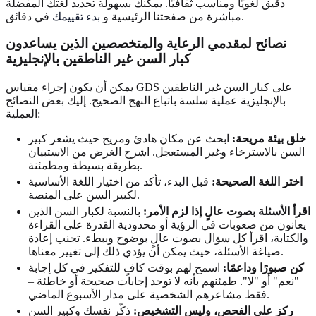
دقيق لغويًا ومناسب ثقافيًا. يمكنك بسهولة تحديد لغتك المفضلة
في دقائق.
مباشرة من صفحتنا الرئيسية و
بدء تقييمك
نصائح لمقدمي الرعاية والمتخصصين الذين يساعدون
كبار السن غير الناطقين بالإنجليزية
يمكن أن يكون إجراء مقياس GDS على كبار السن غير الناطقين
بالإنجليزية عملية سلسة باتباع النهج الصحيح. إليك بعض النصائح
العملية:
خلق بيئة مريحة:
ابحث عن مكان هادئ ومريح حيث يشعر كبير
السن بالاسترخاء وغير المستعجل. اشرح الغرض من الاستبيان
بطريقة بسيطة ومطمئنة.
اختر اللغة الصحيحة:
قبل البدء، تأكد من اختيار اللغة الأساسية
لكبير السن على المنصة.
اقرأ الأسئلة بصوت عالٍ إذا لزم الأمر:
بالنسبة لكبار السن الذين
يعانون من صعوبات في الرؤية أو محدودية القدرة على القراءة
والكتابة، اقرأ كل سؤال بصوت عالٍ بوضوح وببطء. تجنب إعادة
صياغة الأسئلة، حيث يمكن أن يؤدي ذلك إلى تغيير معناها.
كن صبورًا وداعمًا:
اسمح لهم بوقت كافٍ للتفكير في كل إجابة
"نعم" أو "لا". طمئنهم بأنه لا توجد إجابات صحيحة أو خاطئة –
فقط مشاعرهم الشخصية على مدار الأسبوع الماضي.
ركز على الفحص، وليس التشخيص:
ذكّر نفسك وكبير السن