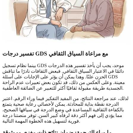
تفسير درجات GDS مع مراعاة السياق الثقافي
بينما نظام تسجيل GDS موحد، يجب أن يأخذ تفسير هذه الدرجات
دائمًا في الاعتبار السياق الثقافي. فبعض الثقافات نادرًا ما تناقش
الحزن علنًا. وهذا يمكن أن يؤثر على الإجابات على أسئلة GDS
معينة. وعلى العكس من ذلك، قد تكون بعض تعبيرات عدم الراحة
الجسدية طريقة مقبولة ثقافيًا أكثر للتعبير عن الضائقة العاطفية.
لذلك، عند مراجعة النتائج، من المفيد التفكير فيما وراء الرقم. اعتبر
الدرجة نقطة بداية للمحادثة. يمكن لأخصائي رعاية صحية يتمتع
بالكفاءة الثقافية المساعدة في وضع الدرجة في سياقها الصحيح،
مما يؤدي إلى فهم أكثر دقة لرفاه كبير السن. توفر منصتنا درجة
فورية لتسهيل هذه الخطوة المهمة التالية.
ما وراء الترجمة: ضمان نتائج ذات مغزى وموثوقة