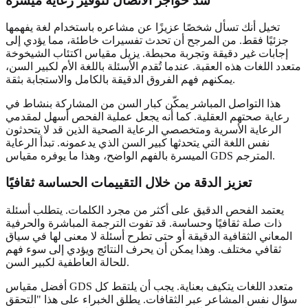
سد حواجز الاتصال لتوفير رعاية ميسرة
تخيل أنك تسأل شخصًا عزيزًا عن مشاعره باستخدام لغة يفهمها
جزئيًا فقط. من المرجح أن تحدث تفسيرات خاطئة، مما يؤدي إلى
إجابات غير دقيقة وتجربة محبطة. يزيل مقياس اكتئاب الشيخوخة
متعدد اللغات هذه العقبة. عندما تُقدم الأسئلة باللغة الأم لكبير السن،
يمكنهم فهم الفروق الدقيقة بالكامل والاستجابة بثقة.
هذا التواصل المباشر يمكّن كبار السن من المشاركة بنشاط في
رعاية صحتهم العقلية. كما أنه يجعل عملية الفحص أسهل لمقدمي
الرعاية الأسرية ومتخصصي الرعاية الصحية الذين قد لا يتحدثون
نفس اللغة التي يتحدثها كبير السن الذي يدعمونه. تبدأ الرعاية
الميسرة بالفهم الواضح، وهذا ما يوفره مقياس GDS المترجم.
تعزيز الدقة من خلال التقييمات الحساسة ثقافيًا
يعتمد الفحص الدقيق على أكثر من مجرد الكلمات. يتطلب أسئلة
ذات صلة ثقافيًا وحساسة. قد تفوت الترجمة المباشرة والحرفية
المعاني الثقافية الدقيقة أو حتى تطرح أسئلة لا معنى لها في سياق
ثقافي مختلف. وهذا يمكن أن يحرف النتائج ويؤدي إلى سوء فهم
للحالة العاطفية لكبير السن.
أفضل مقياس GDS متعدد اللغات يتكيف بعناية. يجب أن يلتقط كل
سؤال نفس المشاعر عبر الثقافات. يطلق الخبراء على هذا "التحقق