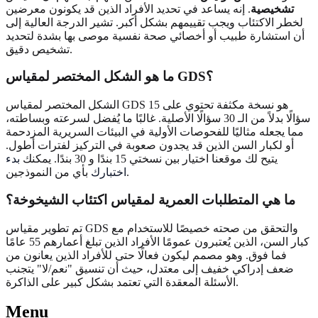
تشخيصية
. إنه يساعد في تحديد الأفراد الذين قد يكونون معرضين
لخطر الاكتئاب ويجب تقييمهم بشكل أكبر. تشير الدرجة العالية إلى
أن استشارة طبيب أو أخصائي صحة نفسية موصى بها بشدة لتحديد
تشخيص دقيق.
ما هو الشكل المختصر لمقياس GDS؟
الشكل المختصر لمقياس GDS هو نسخة مكثفة تحتوي على 15
سؤالًا بدلاً من الـ 30 سؤالًا الأصلية. غالبًا ما يُفضل لسرعته وبساطته،
مما يجعله مثاليًا للفحوصات الأولية في البيئات السريرية المزدحمة
أو لكبار السن الذين قد يجدون صعوبة في التركيز لفترات أطول.
يتيح لك موقعنا اختيار بين نسختي 15 بندًا و 30 بندًا. يمكنك
بدء
بأي من النموذجين.
اختبارك
ما هي المتطلبات العمرية لمقياس اكتئاب الشيخوخة؟
تم تطوير مقياس GDS والتحقق من صحته خصيصًا للاستخدام مع
كبار السن، الذين يُعتبرون عمومًا الأفراد الذين تبلغ أعمارهم 55 عامًا
فما فوق. وهو مصمم ليكون فعالًا حتى للأفراد الذين يعانون من
ضعف إدراكي خفيف إلى معتدل، حيث أن تنسيق "نعم/لا" يتجنب
الأسئلة المعقدة التي تعتمد بشكل كبير على الذاكرة.
Menu