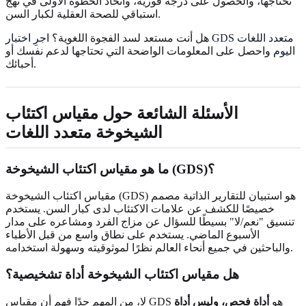
تحتاجها، والحصول على درجة فورية، واتخاذ الخطوة الأولى في نهج
استباقي للصحة العقلية لكبار السن.
هل أنت مستعد لسد الفجوة اللغوية؟
اجرِ اختبار GDS متعدد اللغات
اليوم
واحصل على المعلومات الواضحة التي تحتاجها لدعم نفسك أو
أحبائك.
الأسئلة الشائعة حول مقياس اكتئاب
الشيخوخة متعدد اللغات
ما هو مقياس اكتئاب الشيخوخة (GDS)؟
مقياس اكتئاب الشيخوخة (GDS) هو استبيان للتقارير الذاتية مصمم
خصيصًا للكشف عن علامات الاكتئاب لدى كبار السن. يستخدم
تنسيق "نعم/لا" بسيطًا للسؤال عن مزاج الفرد ومشاعره على مدار
الأسبوع الماضي. يستخدم على نطاق واسع من قبل الأطباء
والباحثين في جميع أنحاء العالم نظرًا لموثوقيته وسهولة استخدامه.
هل مقياس اكتئاب الشيخوخة أداة تشخيصية؟
لا، من المهم جدًا فهم أن مقياس GDS هو
أداة فحص، وليس أداة