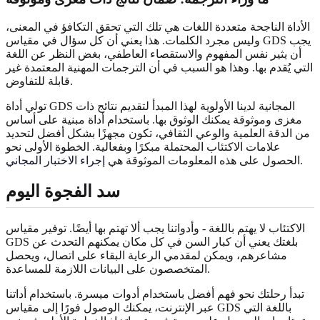
الأداة الناجحة متعددة اللغات هي تلك التي تحقق التكافؤ في المعنى،
وليس مجرد الكلمات. هذا يعني أن كل سؤال في مقياس GDS يجب
أن يثير نفس المفهوم والاستقصاء العاطفي، بغض النظر عن اللغة
التي يُقدم بها. وهذا هو السبب في أن الترجمات المهنية المعتمدة غير
قابلة للتفاوض.
تولي أداة GDS المجانية لدينا الأولوية لهذا المبدأ لتقديم نتائج ذات
مغزى وموثوقة يمكنك الوثوق بها. باستخدام أداة مبنية على أساس
من الدقة العلمية والوعي الثقافي، تكون مجهزًا بشكل أفضل لتحديد
علامات الاكتئاب المحتملة مبكرًا وبفعالية. الخطوة الأولى نحو
.
الحصول على هذه المعلومات الموثوقة هي
إجراء الاختبار المجاني
سد الفجوة اليوم
الاكتئاب لا يهتم باللغة - وأدواتنا يجب ألا تهتم بها أيضًا. توفير مقياس
GDS بلغتك يعني أن كبار السن في كل مكان يمكنهم التحدث عن
مشاعرهم، ويمكن لمقدمي الرعاية البقاء على اتصال، ويحصل
المتخصصون على البيانات اللازمة للمساعدة.
تبدأ رحلتك نحو فهم أفضل باستخدام أدوات ميسرة. باستخدام أداتنا
عبر الإنترنت، يمكنك الوصول فورًا إلى مقياس GDS باللغة التي