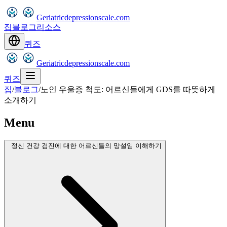
Geriatricdepressionscale.com
집
블로그
리소스
퀴즈
Geriatricdepressionscale.com
퀴즈
집
/
블로그
/
노인 우울증 척도: 어르신들에게 GDS를 따뜻하게
소개하기
Menu
정신 건강 검진에 대한 어르신들의 망설임 이해하기