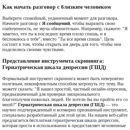
Как начать разговор с близким человеком
Выберите спокойный, уединенный момент для разговора.
Начните разговор с
Я-сообщений
, чтобы выразить свою
озабоченность, не звуча обвинительно. Например, скажите: "Я
заметил, что ты в последнее время плохо спишь, и я
беспокоюсь о тебе", вместо "Ты все время спишь". Цель
состоит в том, чтобы открыть им дверь для того, чтобы они
поделились своими чувствами.
Представление инструмента скрининга:
Гериатрическая шкала депрессии (ГШД)
Формальный инструмент скрининга может быть невероятно
полезным, неконфликтным способом затронуть эту тему. Вы
можете сказать: "Я нашел простой, частный онлайн-опросник,
предназначенный для проверки эмоционального
благополучия пожилых людей. Не хотели бы вы пройти его со
мной?"
Гериатрическая шкала депрессии (ГШД)
— это
научно подтвержденный и всемирно признанный инструмент,
специально разработанный для этой цели. На нашем веб-сайте
предлагается
бесплатная гериатрическая шкала депрессии
,
которая проста в использовании и предоставляет мгновенные