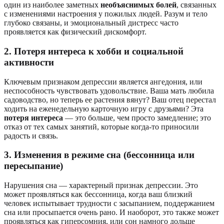
один из наиболее заметных
необъяснимых болей
, связанных
с изменениями настроения у пожилых людей. Разум и тело
глубоко связаны, и эмоциональный дистресс часто
проявляется как физический дискомфорт.
2. Потеря интереса к хобби и социальной
активности
Ключевым признаком депрессии является ангедония, или
неспособность чувствовать удовольствие. Ваша мать любила
садоводство, но теперь ее растения вянут? Ваш отец перестал
ходить на еженедельную карточную игру с друзьями? Эта
потеря интереса
— это больше, чем просто замедление; это
отказ от тех самых занятий, которые когда-то приносили
радость и связь.
3. Изменения в режиме сна (бессонница или
пересыпание)
Нарушения сна — характерный признак депрессии. Это
может проявляться как бессонница, когда ваш близкий
человек испытывает трудности с засыпанием, поддержанием
сна или просыпается очень рано. И наоборот, это также может
проявляться как гиперсомния, или сон намного дольше