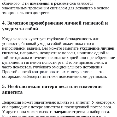
обычного. Эти
изменения в режиме сна
являются
значительным тревожным сигналом для лежащего в основе
эмоционального дистресса.
4. Заметное пренебрежение личной гигиеной и
уходом за собой
Когда человек чувствует глубокую безнадежность или
усталость, базовый уход за собой может показаться
непосильной задачей. Вы можете заметить
ухудшение личной
гигиены
, например, неопрятные волосы, ношение одной и
той же одежды в течение нескольких дней или пренебрежение
купанием и гигиеной полости рта. Это не признак лени, а
часто показатель глубокого эмоционального истощения.
Простой способ
контролировать их самочувствие
— это
осторожно наблюдать за этими повседневными рутинами.
5. Необъяснимая потеря веса или изменение
аппетита
Депрессия может значительно влиять на аппетит. У некоторых
она приводит к потере аппетита и последующей потере веса.
У других она может вызвать
заедание стресса
и набор веса.
Если вы заметили значительное
изменение аппетита
или