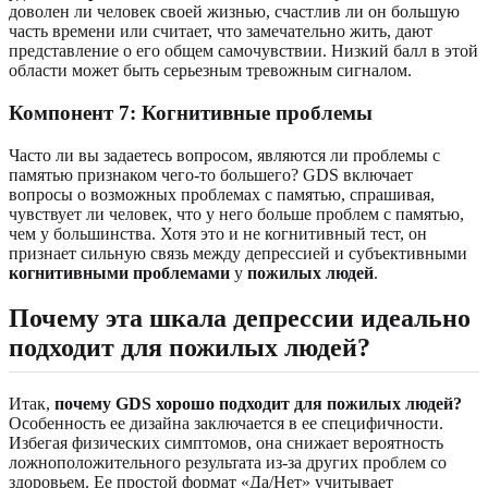
доволен ли человек своей жизнью, счастлив ли он большую
часть времени или считает, что замечательно жить, дают
представление о его общем самочувствии. Низкий балл в этой
области может быть серьезным тревожным сигналом.
Компонент 7: Когнитивные проблемы
Часто ли вы задаетесь вопросом, являются ли проблемы с
памятью признаком чего-то большего? GDS включает
вопросы о возможных проблемах с памятью, спрашивая,
чувствует ли человек, что у него больше проблем с памятью,
чем у большинства. Хотя это и не когнитивный тест, он
признает сильную связь между депрессией и субъективными
когнитивными проблемами
у
пожилых людей
.
Почему эта шкала депрессии идеально
подходит для пожилых людей?
Итак,
почему GDS хорошо подходит для пожилых людей?
Особенность ее дизайна заключается в ее специфичности.
Избегая физических симптомов, она снижает вероятность
ложноположительного результата из-за других проблем со
здоровьем. Ее простой формат «Да/Нет» учитывает